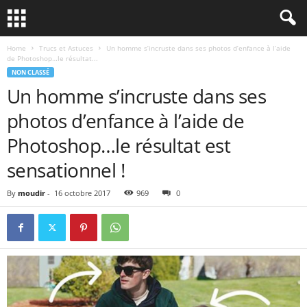
Home
Trucs et Astuces
Un homme s’incruste dans ses photos d’enfance à l’aide
de Photoshop…le résultat...
NON CLASSÉ
Un homme s’incruste dans ses
photos d’enfance à l’aide de
Photoshop…le résultat est
sensationnel !
By
moudir
-
16 octobre 2017
969
0