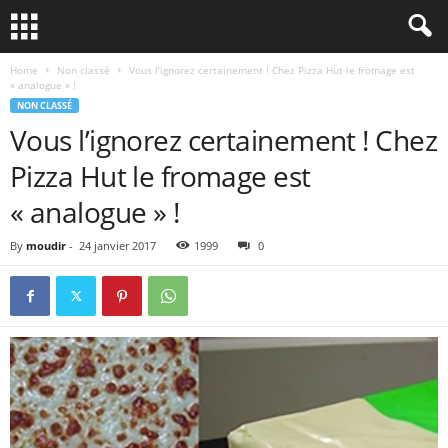
Home
Non classé
Vous l’ignorez certainement ! Chez Pizza Hut le fromage est
« analogue » !
NON CLASSÉ
Vous l’ignorez certainement ! Chez
Pizza Hut le fromage est
« analogue » !
By
moudir
-
24 janvier 2017
1999
0