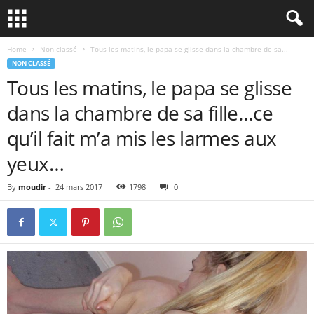
Home
Non classé
Tous les matins, le papa se glisse dans la chambre de sa...
NON CLASSÉ
Tous les matins, le papa se glisse
dans la chambre de sa fille…ce
qu’il fait m’a mis les larmes aux
yeux…
By
moudir
-
24 mars 2017
1798
0