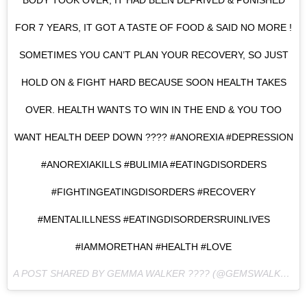
BODY TOOK OVER, IT HAD BEEN DEPRIVED & PUNISHED
FOR 7 YEARS, IT GOT A TASTE OF FOOD & SAID NO MORE !
SOMETIMES YOU CAN’T PLAN YOUR RECOVERY, SO JUST
HOLD ON & FIGHT HARD BECAUSE SOON HEALTH TAKES
OVER. HEALTH WANTS TO WIN IN THE END & YOU TOO
WANT HEALTH DEEP DOWN ???? #ANOREXIA #DEPRESSION
#ANOREXIAKILLS #BULIMIA #EATINGDISORDERS
#FIGHTINGEATINGDISORDERS #RECOVERY
#MENTALILLNESS #EATINGDISORDERSRUINLIVES
#IAMMORETHAN #HEALTH #LOVE
A POST SHARED BY GEMMA WALKER ???? (@GEMSWALKER) ON