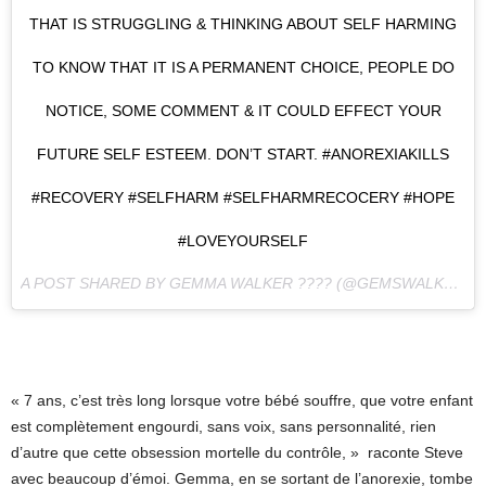
THAT IS STRUGGLING & THINKING ABOUT SELF HARMING
TO KNOW THAT IT IS A PERMANENT CHOICE, PEOPLE DO
NOTICE, SOME COMMENT & IT COULD EFFECT YOUR
FUTURE SELF ESTEEM. DON’T START. #ANOREXIAKILLS
#RECOVERY #SELFHARM #SELFHARMRECOCERY #HOPE
#LOVEYOURSELF
A POST SHARED BY GEMMA WALKER ???? (@GEMSWALKER) ON
« 7 ans, c’est très long lorsque votre bébé souffre, que votre enfant
est complètement engourdi, sans voix, sans personnalité, rien
d’autre que cette obsession mortelle du contrôle, » raconte Steve
avec beaucoup d’émoi. Gemma, en se sortant de l’anorexie, tombe