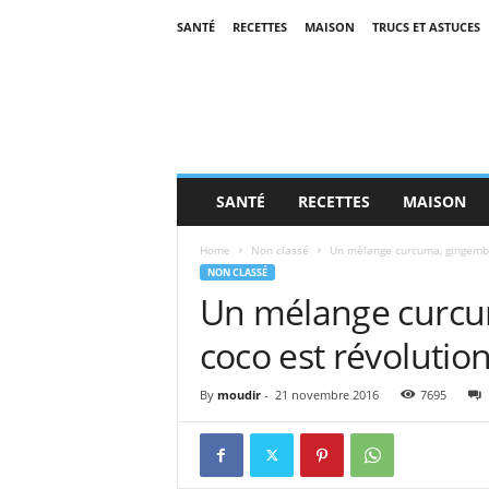
SANTÉ
RECETTES
MAISON
TRUCS ET ASTUCES
SANTÉ
RECETTES
MAISON
Home
Non classé
Un mélange curcuma, gingembre 
NON CLASSÉ
Un mélange curcum
coco est révolution
By
moudir
-
21 novembre 2016
7695