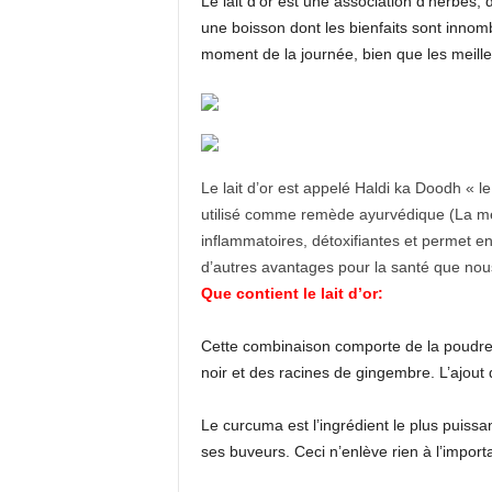
Le lait d’or est une association d’herbes,
une boisson dont les bienfaits sont inn
moment de la journée, bien que les meill
Le lait d’or est appelé Haldi ka Doodh « le
utilisé comme remède ayurvédique (La méde
inflammatoires, détoxifiantes et permet e
d’autres avantages pour la santé que nous
Que contient le lait d’or:
Cette combinaison comporte de la poudre d
noir et des racines de gingembre. L’ajout d
Le curcuma est l’ingrédient le plus puissan
ses buveurs. Ceci n’enlève rien à l’import