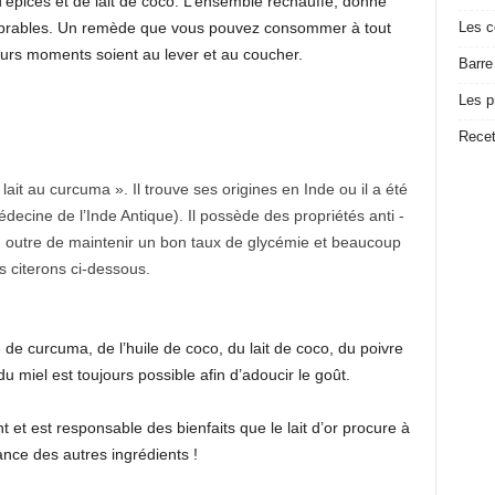
 d’épices et de lait de coco. L’ensemble réchauffé, donne
ombrables. Un remède que vous pouvez consommer à tout
Les c
eurs moments soient au lever et au coucher.
Barre
Les p
Recet
 lait au curcuma ». Il trouve ses origines en Inde ou il a été
cine de l’Inde Antique). Il possède des propriétés anti -
n outre de maintenir un bon taux de glycémie et beaucoup
 citerons ci-dessous.
e curcuma, de l’huile de coco, du lait de coco, du poivre
u miel est toujours possible afin d’adoucir le goût.
t et est responsable des bienfaits que le lait d’or procure à
ance des autres ingrédients !