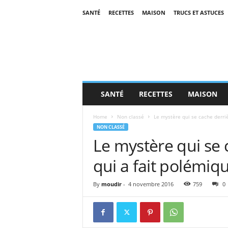
SANTÉ
RECETTES
MAISON
TRUCS ET ASTUCES
SANTÉ
RECETTES
MAISON
Home
Non classé
Le mystère qui se cache derriè
NON CLASSÉ
Le mystère qui se 
qui a fait polémiqu
By
moudir
-
4 novembre 2016
759
0