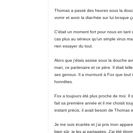
Thomas a passé des heures sous la douche 
vomir et avoir la diarrhée sur lui lorsque ça
C’était un moment fort pour nous en tant 
cas plus au sérieux qu’un simple virus ma
rien essayer du tout.
Alors que j’étais assise sous la douche a
mari, ce partenaire et ce père. Il était tell
ses genoux. Il a murmuré à Fox que tout ir
honnêtes.
Fox a toujours été plus proche de moi. Il
fait sa première année et il me choisit to
instant précis, il avait besoin de Thomas et 
Je me suis écartée et j’ai pris mon apparei
bien sûr, je les ai partagées. J’ai été ét