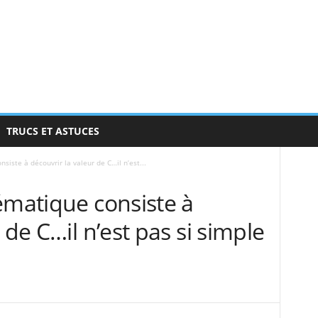
TRUCS ET ASTUCES
siste à découvrir la valeur de C…il n’est...
ématique consiste à
 de C…il n’est pas si simple