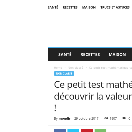
SANTÉ
RECETTES
MAISON
TRUCS ET ASTUCES
SANTÉ
RECETTES
MAISON
Home
Non classé
Ce petit test mathématique con
NON CLASSÉ
Ce petit test math
découvrir la valeur
!
By
moudir
-
29 octobre 2017
1807
0