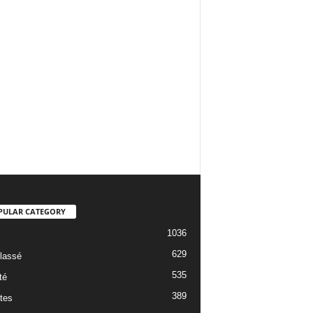
PULAR CATEGORY
1036
629
lassé
535
té
389
tes