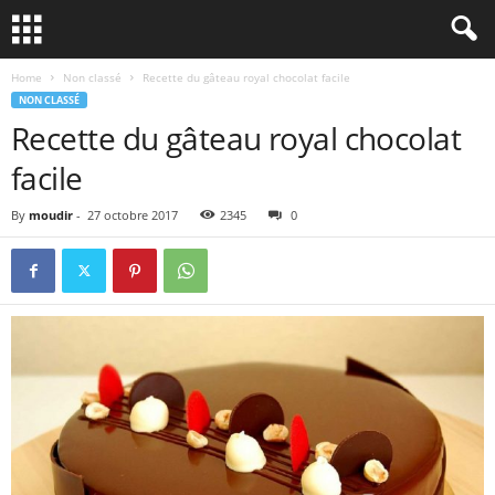
Home
Non classé
Recette du gâteau royal chocolat facile
NON CLASSÉ
Recette du gâteau royal chocolat
facile
By
moudir
-
27 octobre 2017
2345
0