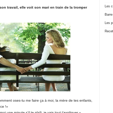
Les c
n travail, elle voit son mari en train de la tromper
Barre
Les p
Recet
Comment oses-tu me faire ça à moi, la mère de tes enfants,
rce !»
une minute s’il te plaît, je vais tout t’expliquer.»