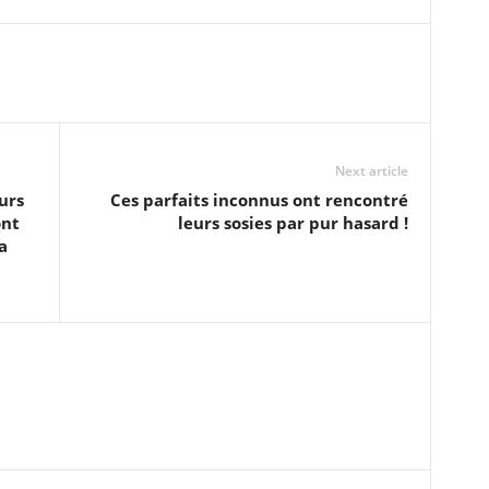
Next article
urs
Ces parfaits inconnus ont rencontré
ont
leurs sosies par pur hasard !
a