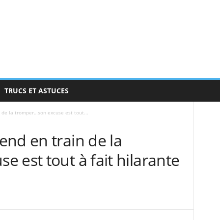
TRUCS ET ASTUCES
 de la tromper…son excuse est tout...
nd en train de la
 est tout à fait hilarante