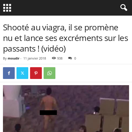
Shooté au viagra, il se promène
nu et lance ses excréments sur les
passants ! (vidéo)
By
moudir
-
11 janvier 2018
938
0