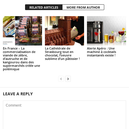
RELATED ARTICLES
MORE FROM AUTHOR
En France – La
La Cathédrale de
Alerte Apéro : Une
commercialisation de
Strasbourg tout en
machine à cocktails
viande de zèbre,
chocolat, l’oeuvre
instantanés existe !
d’autruche et de
sublime d’un pâtissier !
kangourou dans des
supermarchés créée une
polémique
LEAVE A REPLY