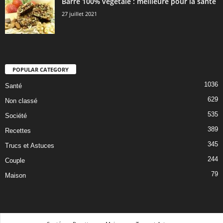
Barre 100% végétale : meilleure pour la santé
27 juillet 2021
POPULAR CATEGORY
1036
Santé
629
Non classé
535
Société
389
Recettes
345
Trucs et Astuces
244
Couple
79
Maison