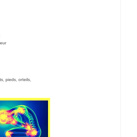
x
leur
, pieds, orteils,