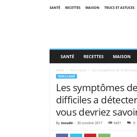
SANTÉ
RECETTES
MAISON
TRUCS ET ASTUCES
SANTÉ
RECETTES
MAISON
Home
Non classé
Les symptômes de la fibromyalgi
NON CLASSÉ
Les symptômes de 
difficiles a détecter
vous devriez savoi
By
moudir
-
30 octobre 2017
6431
0