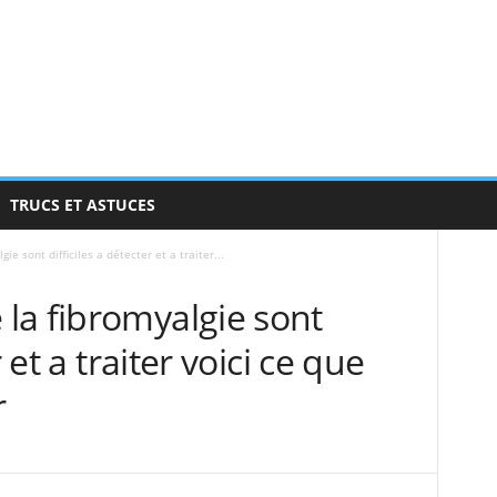
TRUCS ET ASTUCES
e sont difficiles a détecter et a traiter...
la fibromyalgie sont
 et a traiter voici ce que
r