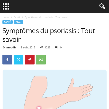
Home
Santé
Symptômes du psoriasis : Tout savoir
SANTÉ
PEAU
Symptômes du psoriasis : Tout
savoir
By
moudir
-
19 août 2018
1228
0