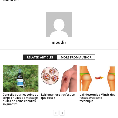
moudir
RELATED ARTICLES
MORE FROM AUTHOR
Conseils pour les soins du
Leishmaniose : qu’est-ce
pallidectomie : Mincir des
corps : huiles de massage,
que c’est ?
fesses avec cette
huiles de bains et huiles
technique
soignantes