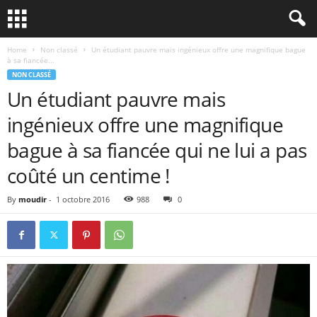
Home
Non classé
Un étudiant pauvre mais ingénieux offre une magnifique bague
à sa fiancée...
NON CLASSÉ
Un étudiant pauvre mais
ingénieux offre une magnifique
bague à sa fiancée qui ne lui a pas
coûté un centime !
By
moudir
-
1 octobre 2016
988
0