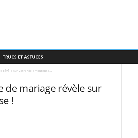
TRUCS ET ASTUCES
ge révèle sur votre vie amoureuse...
ne de mariage révèle sur
e !