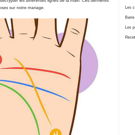
décrypter les différentes lignes de la main. Ces dernières
Les c
ses sur notre mariage.
Barre
Les p
Recet