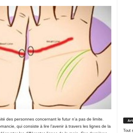
té des personnes concernant le futur n’a pas de limite.
Art
romancie, qui consiste à lire l’avenir à travers les lignes de la
Tout 