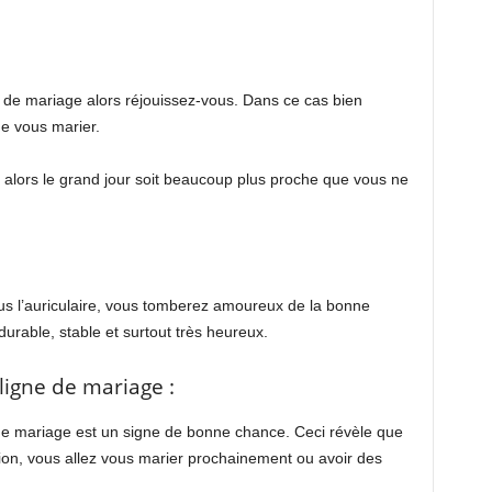
 de mariage alors réjouissez-vous. Dans ce cas bien
e vous marier.
s alors le grand jour soit beaucoup plus proche que vous ne
us l’auriculaire, vous tomberez amoureux de la bonne
urable, stable et surtout très heureux.
 ligne de mariage :
e de mariage est un signe de bonne chance. Ceci révèle que
on, vous allez vous marier prochainement ou avoir des