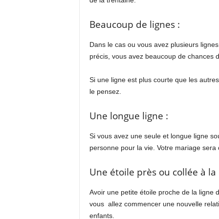
de la trentaine.
Beaucoup de lignes :
Dans le cas ou vous avez plusieurs lignes
précis, vous avez beaucoup de chances d
Si une ligne est plus courte que les autre
le pensez.
Une longue ligne :
Si vous avez une seule et longue ligne so
personne pour la vie. Votre mariage sera d
Une étoile près ou collée à la
Avoir une petite étoile proche de la lign
vous allez commencer une nouvelle relati
enfants.