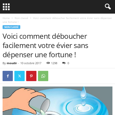
Home
Non classé
Voici comment déboucher facilement votre évier sans dépenser
une fortune !
NON CLASSÉ
Voici comment déboucher
facilement votre évier sans
dépenser une fortune !
By
moudir
-
10 octobre 2017
1298
0