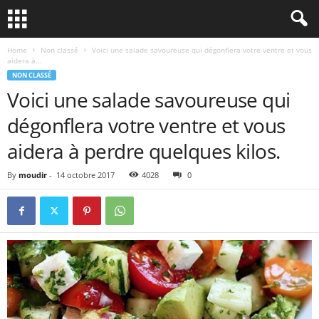
Home
Non classé
Voici une salade savoureuse qui dégonflera votre ventre et vous
aidera à...
NON CLASSÉ
Voici une salade savoureuse qui
dégonflera votre ventre et vous
aidera à perdre quelques kilos.
By
moudir
-
14 octobre 2017
4028
0