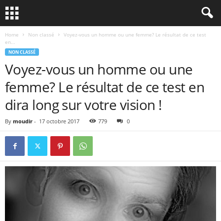
Home
Non classé
Voyez-vous un homme ou une femme? Le résultat de ce test
en...
NON CLASSÉ
Voyez-vous un homme ou une
femme? Le résultat de ce test en
dira long sur votre vision !
By
moudir
-
17 octobre 2017
779
0