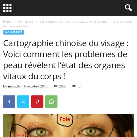
Home
Non classé
Cartographie chinoise du visage : Voici comment les problemes
de peau révèlent...
NON CLASSÉ
Cartographie chinoise du visage :
Voici comment les problemes de
peau révèlent l’état des organes
vitaux du corps !
By
moudir
-
6 octobre 2016
2036
0