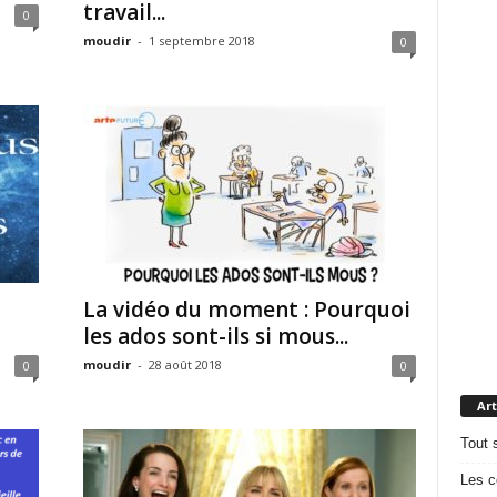
travail...
0
moudir
-
1 septembre 2018
0
La vidéo du moment : Pourquoi
les ados sont-ils si mous...
moudir
-
28 août 2018
0
0
Art
Tout 
Les c