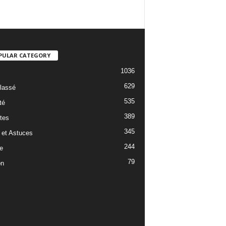
PULAR CATEGORY
1036
629
lassé
535
té
389
tes
345
 et Astuces
244
e
79
on