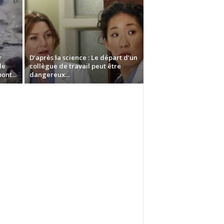
r
D’après la science : Le départ d’un
de
collègue de travail peut être
nt...
dangereux...