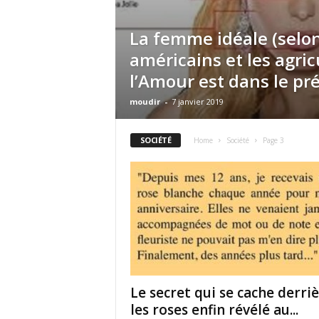
La femme idéale (selon
américains et les agric
l’Amour est dans le pré
moudir
-
7 janvier 2019
SOCIÉTÉ
Home
Société
Page 3
Le secret qui se cache derri
les roses enfin révélé au...