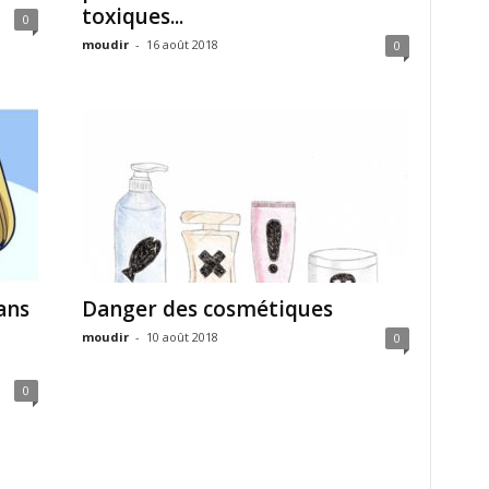
toxiques...
0
moudir
-
16 août 2018
0
ans
Danger des cosmétiques
moudir
-
10 août 2018
0
0