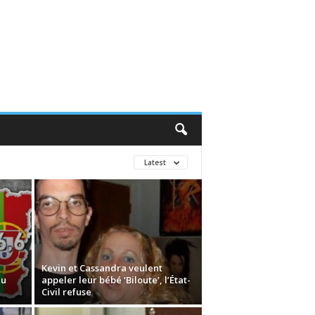
Latest
Kevin et Cassandra veulent
au
appeler leur bébé ‘Biloute’, l’État-
Civil refuse