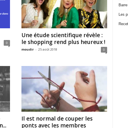
Barre
Les p
Recet
Une étude scientifique révèle :
le shopping rend plus heureux !
0
moudir
-
25 août 2018
0
e
Il est normal de couper les
...
ponts avec les membres