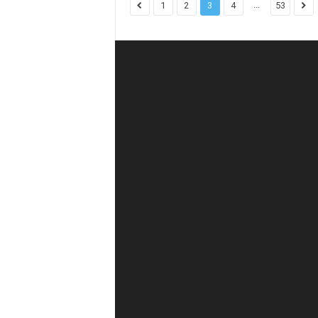
...
1
2
3
4
53