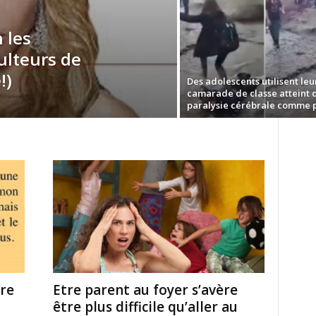
 les
ulteurs de
!)
Des adolescents utilisent leu
camarade de classe atteint 
paralysie cérébrale comme po
ère
Etre parent au foyer s’avère
être plus difficile qu’aller au