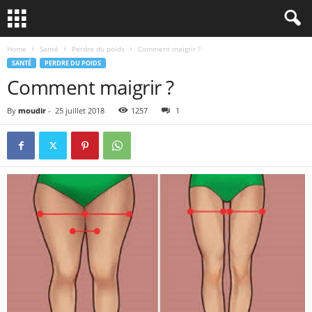
Home
Santé
Perdre du poids
Comment maigrir ?
SANTÉ
PERDRE DU POIDS
Comment maigrir ?
By
moudir
-
25 juillet 2018
1257
1