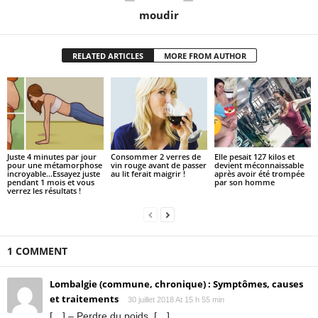
moudir
RELATED ARTICLES
MORE FROM AUTHOR
Juste 4 minutes par jour
Consommer 2 verres de
Elle pesait 127 kilos et
pour une métamorphose
vin rouge avant de passer
devient méconnaissable
incroyable…Essayez juste
au lit ferait maigrir !
après avoir été trompée
pendant 1 mois et vous
par son homme
verrez les résultats !
1 COMMENT
Lombalgie (commune, chronique) : Symptômes, causes
et traitements
30 juillet 2018 At 15 h 55 min
[…] – Perdre du poids. […]