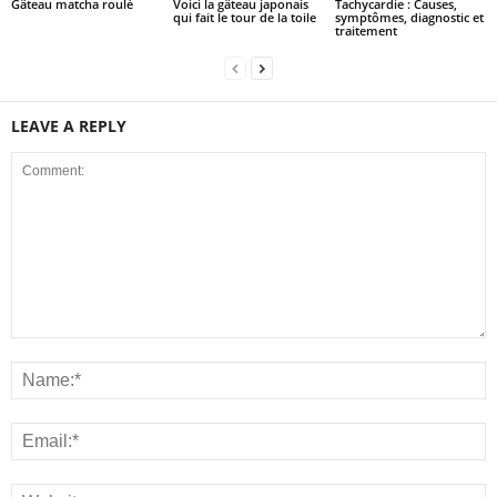
Gâteau matcha roulé
Voici la gâteau japonais
Tachycardie : Causes,
qui fait le tour de la toile
symptômes, diagnostic et
traitement
LEAVE A REPLY