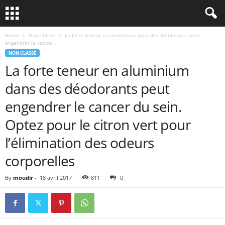
Home
Non classé
La forte teneur en aluminium dans des déodorants peut
engendrer le cancer...
NON CLASSÉ
La forte teneur en aluminium
dans des déodorants peut
engendrer le cancer du sein.
Optez pour le citron vert pour
l’élimination des odeurs
corporelles
By
moudir
-
18 avril 2017
811
0