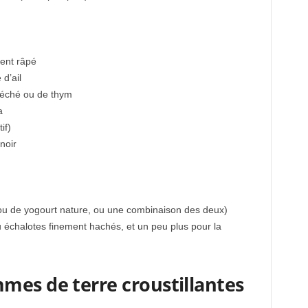
ent râpé
 d’ail
 séché ou de thym
a
if)
noir
ou de yogourt nature, ou une combinaison des deux)
u échalotes finement hachés, et un peu plus pour la
mes de terre croustillantes