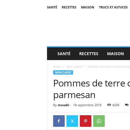
SANTÉ
RECETTES
MAISON
TRUCS ET ASTUCES
SANTÉ
RECETTES
MAISON
Home
Non classé
Pommes de terre croustillant
NON CLASSÉ
Pommes de terre c
parmesan
By
moudir
-
18 septembre 2018
4290