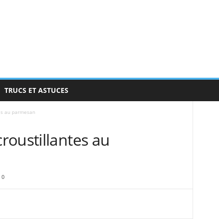
TRUCS ET ASTUCES
es au parmesan
roustillantes au
0