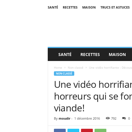
SANTÉ
RECETTES
MAISON
TRUCS ET ASTUCES
SANTÉ
RECETTES
MAISON
Home
Non classé
Une vidéo horrifiante : Découvr
NON CLASSÉ
Une vidéo horrifia
horreurs qui se fon
viande!
By
moudir
-
1 décembre 2016
792
0