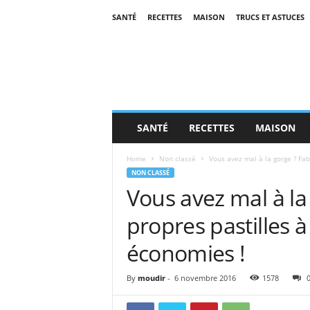
SANTÉ
RECETTES
MAISON
TRUCS ET ASTUCES
SANTÉ
RECETTES
MAISON
Home
Non classé
Vous avez mal à la gorge ? Fabr
NON CLASSÉ
Vous avez mal à la
propres pastilles à
économies !
By
moudir
-
6 novembre 2016
1578