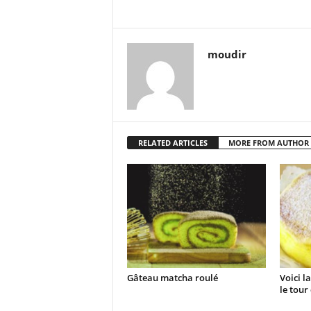
moudir
RELATED ARTICLES
MORE FROM AUTHOR
Gâteau matcha roulé
Voici l
le tour 