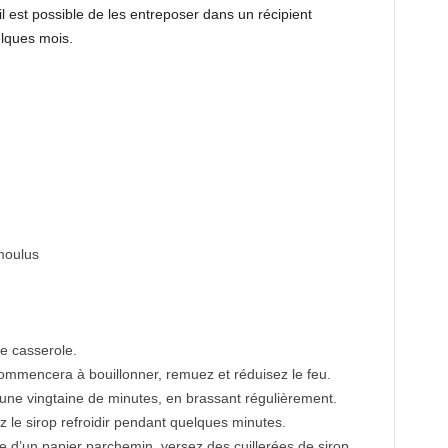
il est possible de les entreposer dans un récipient
lques mois.
 moulus
e casserole.
commencera à bouillonner, remuez et réduisez le feu.
ne vingtaine de minutes, en brassant régulièrement.
ez le sirop refroidir pendant quelques minutes.
e d’un papier parchemin, versez des cuillerées de sirop