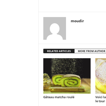
moudir
RELATED ARTICLES
MORE FROM AUTHOR
Gâteau matcha roulé
Voici l
le tour 