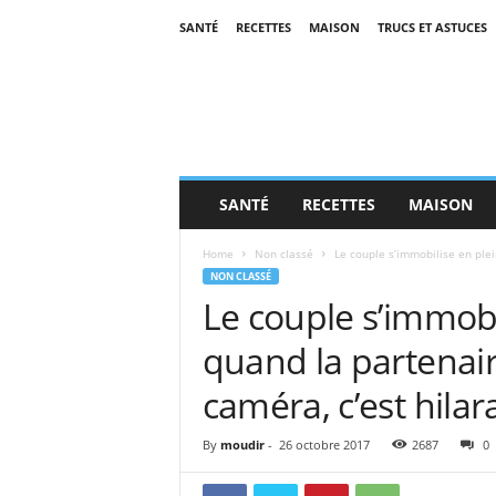
SANTÉ
RECETTES
MAISON
TRUCS ET ASTUCES
SANTÉ
RECETTES
MAISON
Home
Non classé
Le couple s’immobilise en plei
NON CLASSÉ
Le couple s’immobi
quand la partenair
caméra, c’est hilara
By
moudir
-
26 octobre 2017
2687
0