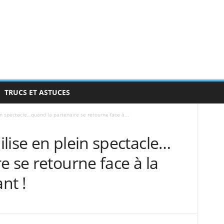
TRUCS ET ASTUCES
n spectacle…quand la partenaire se retourne face à...
lise en plein spectacle…
e se retourne face à la
nt !