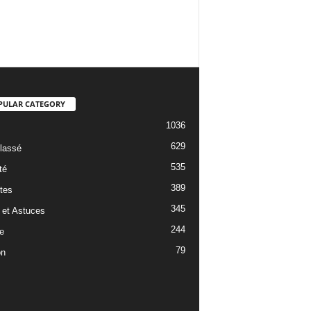
PULAR CATEGORY
1036
629
lassé
535
té
389
tes
345
 et Astuces
244
e
79
on