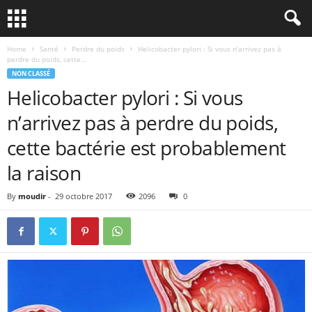
Home
Santé
Perdre du poids
Helicobacter pylori : Si vous n’arrivez pas à
perdre du poids, cette...
NON CLASSÉ
Helicobacter pylori : Si vous
n’arrivez pas à perdre du poids,
cette bactérie est probablement
la raison
By
moudir
-
29 octobre 2017
2096
0