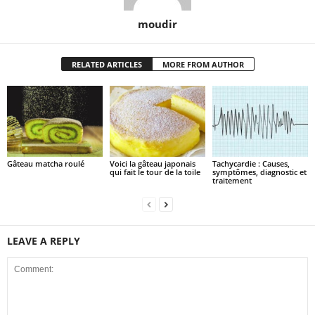
moudir
RELATED ARTICLES
MORE FROM AUTHOR
Gâteau matcha roulé
Voici la gâteau japonais
Tachycardie : Causes,
qui fait le tour de la toile
symptômes, diagnostic et
traitement
LEAVE A REPLY