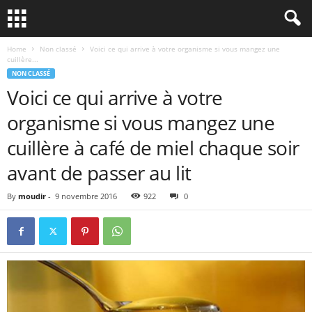
Home
Non classé
Voici ce qui arrive à votre organisme si vous mangez une
cuillère...
NON CLASSÉ
Voici ce qui arrive à votre
organisme si vous mangez une
cuillère à café de miel chaque soir
avant de passer au lit
By
moudir
-
9 novembre 2016
922
0